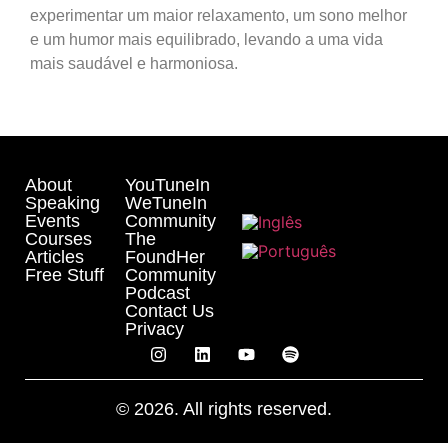
experimentar um maior relaxamento, um sono melhor
e um humor mais equilibrado, levando a uma vida
mais saudável e harmoniosa.
About
YouTuneIn
Speaking
WeTuneIn
Events
Community
Courses
The
Articles
FoundHer
Free Stuff
Community
Podcast
Contact Us
Privacy
© 2026. All rights reserved.